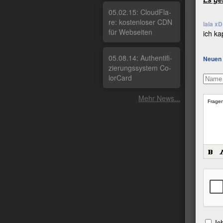
05.02.15: Cloud­Fla­
re: kos­ten­lo­ser CDN
lala xD
für Web­sei­ten
ich ka
05.08.14: Au­then­ti­fi­
Neuen 
zie­rungs­sys­tem Co­
lor­Card
Mehr News...
Ic