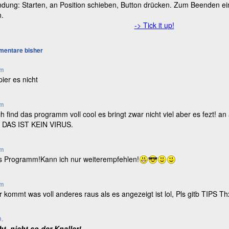
ung: Starten, an Position schieben, Button drücken. Zum Beenden ein
n.
-> Tick it up!
entare bisher
m
pier es nicht
m
h find das programm voll cool es bringt zwar nicht viel aber es fezt! an
 DAS IST KEIN VIRUS.
m
s Programm!Kann ich nur weiterempfehlen!
m
r kommt was voll anderes raus als es angezeigt ist lol, Pls gitb TIPS Thx
.
t, nicht so der Knaller!