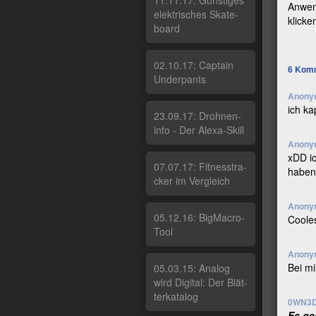
11.11.17: Güns­ti­ges
Anwend
elek­tri­sches Ska­te­
klicke
board
02.10.17: Cap­tain
6
Komm
Un­der­pants
Anony
ich ka
23.09.17: Droh­nen­
in­fo - Der Ale­xa-Skill
Anony
xDD ic
07.07.17: Fit­nes­stra­
haben
cker im Ver­g­leich
Anony
05.12.16: Big­Macro­
Coole
Tool
Anony
Bei mi
05.03.15: Ana­log
wird Di­gi­tal: Der Blät­
ter­ka­ta­log
0WN3D
Es geh