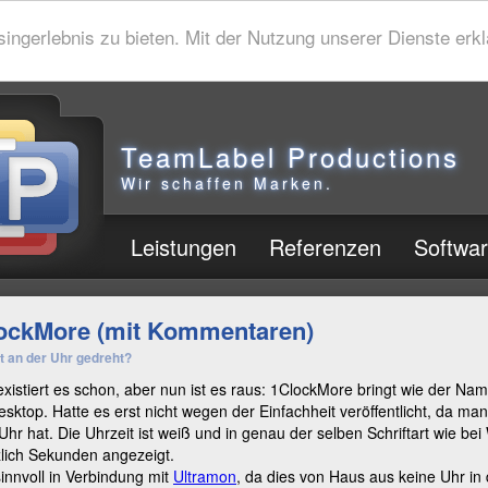
gerlebnis zu bieten. Mit der Nutzung unserer Dienste erklä
TeamLabel Productions
Wir schaffen Marken.
Leistungen
Referenzen
Softwa
ockMore (mit Kommentaren)
t an der Uhr gedreht?
xistiert es schon, aber nun ist es raus: 1ClockMore bringt wie der Na
sktop. Hatte es erst nicht wegen der Einfachheit veröffentlicht, da man 
Uhr hat. Die Uhrzeit ist weiß und in genau der selben Schriftart wie be
lich Sekunden angezeigt.
innvoll in Verbindung mit
Ultramon
, da dies von Haus aus keine Uhr in 