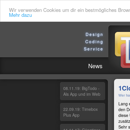
Wir verwenden Cookies um dir ein bestmögliches Browsin
Mehr dazu
Design
Coding
Service
News
1Cl
08.11.19: Big­To­do -
Als App und im Web
Wer ha
Lang e
22.09.19: Ti­me­box
den De
Plus App
diese 
zusätz
Sehr s