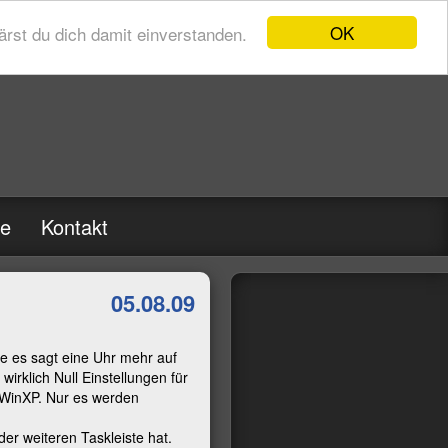
OK
rst du dich damit einverstanden.
re
Kontakt
05.08.09
me es sagt eine Uhr mehr auf
wirklich Null Einstellungen für
i WinXP. Nur es werden
der weiteren Taskleiste hat.