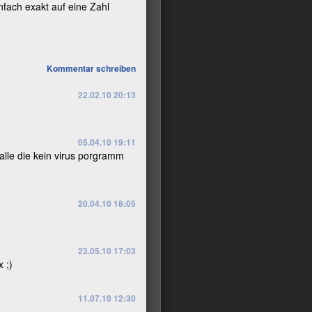
fach exakt auf eine Zahl
Kommentar schreiben
22.02.10 20:13
05.04.10 19:11
 alle die kein virus porgramm
20.04.10 18:05
23.05.10 17:03
 ;)
11.07.10 12:30