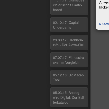
11.11.17: Güns­ti­ges
Anwend
elek­tri­sches Ska­te­
klicke
board
02.10.17: Cap­tain
6
Komm
Un­der­pants
23.09.17: Droh­nen­
in­fo - Der Ale­xa-Skill
07.07.17: Fit­nes­stra­
cker im Ver­g­leich
05.12.16: Big­Macro­
Tool
05.03.15: Ana­log
wird Di­gi­tal: Der Blät­
ter­ka­ta­log