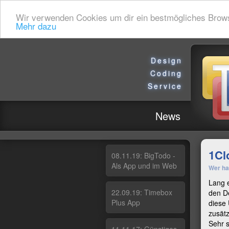
Wir verwenden Cookies um dir ein bestmögliches Browsin
Mehr dazu
Design
Coding
Service
News
1Cl
08.11.19: Big­To­do -
Als App und im Web
Wer ha
Lang e
22.09.19: Ti­me­box
den De
Plus App
diese 
zusätz
Sehr s