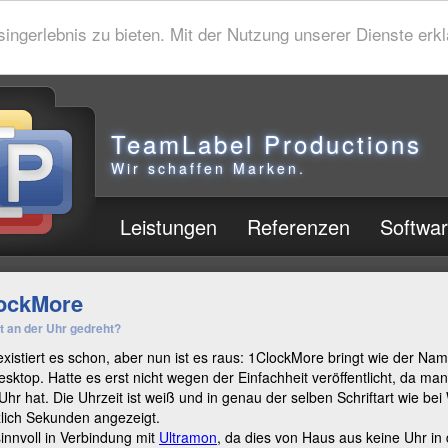
gerlebnis zu bieten. Mit der Nutzung unserer Dienste erklä
TeamLabel Productions
Wir schaffen Marken.
Leistungen
Referenzen
Softwa
ockMore
t an der Uhr gedreht?
xistiert es schon, aber nun ist es raus: 1ClockMore bringt wie der Na
sktop. Hatte es erst nicht wegen der Einfachheit veröffentlicht, da man 
Uhr hat. Die Uhrzeit ist weiß und in genau der selben Schriftart wie be
lich Sekunden angezeigt.
innvoll in Verbindung mit
Ultramon
, da dies von Haus aus keine Uhr in 