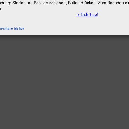
ung: Starten, an Position schieben, Button drücken. Zum Beenden ein
n.
-> Tick it up!
entare bisher