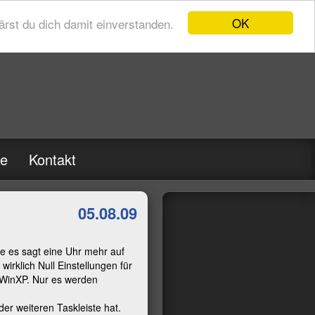
OK
rst du dich damit einverstanden.
re
Kontakt
05.08.09
me es sagt eine Uhr mehr auf
wirklich Null Einstellungen für
i WinXP. Nur es werden
der weiteren Taskleiste hat.