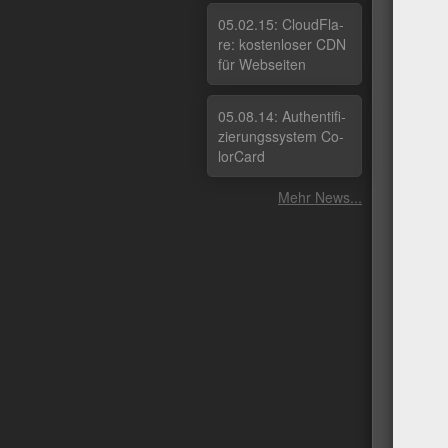
05.02.15: Cloud­Fla­
re: kos­ten­lo­ser CDN
für Web­sei­ten
05.08.14: Au­then­ti­fi­
zie­rungs­sys­tem Co­
lor­Card
Mehr News...