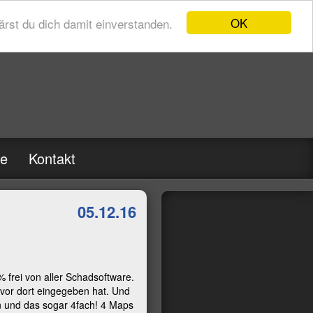
OK
rst du dich damit einverstanden.
re
Kontakt
05.12.16
% frei von aller Schadsoftware.
vor dort eingegeben hat. Und
n und das sogar 4fach! 4 Maps