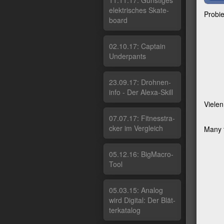
11.11.17: Güns­ti­ges
elek­tri­sches Ska­te­
Probie
board
02.10.17: Cap­tain
Un­der­pants
23.09.17: Droh­nen­
in­fo - Der Ale­xa-Skill
Viele
07.07.17: Fit­nes­stra­
cker im Ver­g­leich
Many t
05.12.16: Big­Macro­
Tool
05.03.15: Ana­log
wird Di­gi­tal: Der Blät­
ter­ka­ta­log