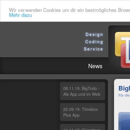
Wir verwenden Cookies um dir ein bestmögliches Browsin
Mehr dazu
Design
Coding
Service
News
Big
08.11.19: Big­To­do -
Als App und im Web
Für di
22.09.19: Ti­me­box
Plus App