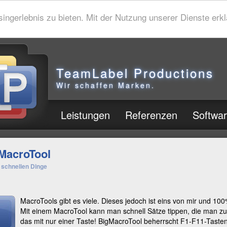
gerlebnis zu bieten. Mit der Nutzung unserer Dienste erklä
TeamLabel Productions
Wir schaffen Marken.
Leistungen
Referenzen
Softwa
MacroTool
e schnellen Dinge
MacroTools gibt es viele. Dieses jedoch ist eins von mir und 100
Mit einem MacroTool kann man schnell Sätze tippen, die man zu
das mit nur einer Taste! BigMacroTool beherrscht F1-F11-Taste