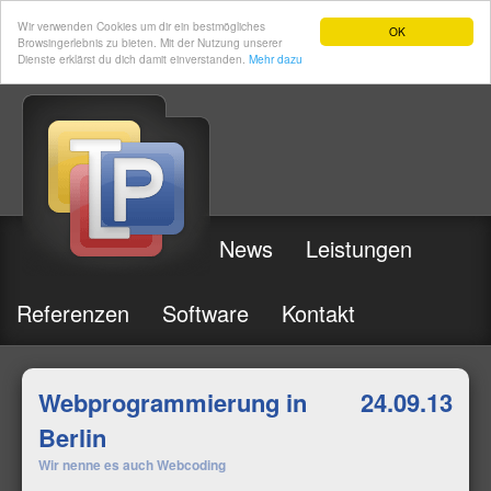
Wir verwenden Cookies um dir ein bestmögliches
OK
Browsingerlebnis zu bieten. Mit der Nutzung unserer
Dienste erklärst du dich damit einverstanden.
Mehr dazu
News
Leistungen
Referenzen
Software
Kontakt
Webprogrammierung in
24.09.13
Berlin
Wir nenne es auch Webcoding