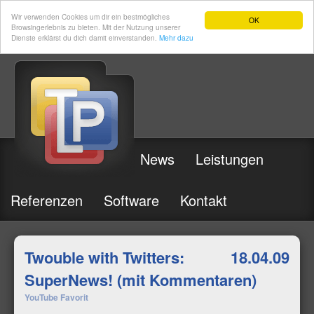
Wir verwenden Cookies um dir ein bestmögliches
OK
Browsingerlebnis zu bieten. Mit der Nutzung unserer
Dienste erklärst du dich damit einverstanden.
Mehr dazu
News
Leistungen
Referenzen
Software
Kontakt
Twouble with Twitters:
18.04.09
SuperNews! (mit Kommentaren)
YouTube Favorit