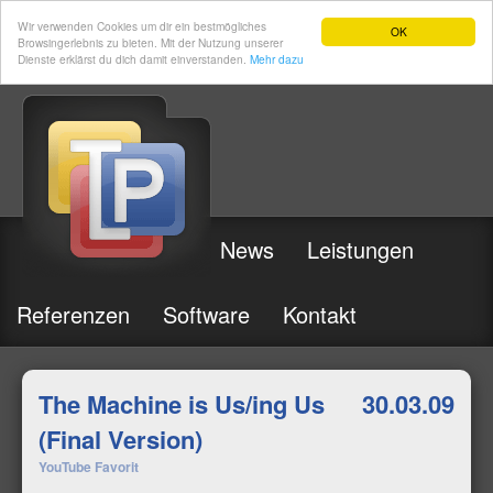
Wir verwenden Cookies um dir ein bestmögliches
OK
Browsingerlebnis zu bieten. Mit der Nutzung unserer
Dienste erklärst du dich damit einverstanden.
Mehr dazu
News
Leistungen
Referenzen
Software
Kontakt
The Machine is Us/ing Us
30.03.09
(Final Version)
YouTube Favorit