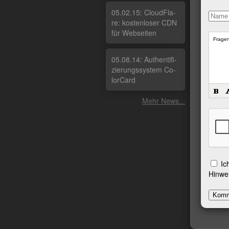
05.02.15: Cloud­Fla­
re: kos­ten­lo­ser CDN
für Web­sei­ten
05.08.14: Au­then­ti­fi­
zie­rungs­sys­tem Co­
lor­Card
Mehr News...
Ic
Hinwei