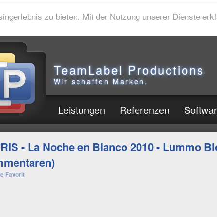
gerlebnis zu bieten. Mit der Nutzung unserer Dienste erklä
TeamLabel Productions
Wir schaffen Marken.
Leistungen
Referenzen
Softwa
RIS - La Noche en Blanco 2010 - Lummo Bl
mentaren)
e Favorit