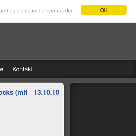
OK
rst du dich damit einverstanden.
re
Kontakt
ocks (mit
13.10.10