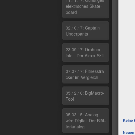
11.11.17: Güns­ti­ges
elek­tri­sches Ska­te­
board
02.10.17: Cap­tain
Un­der­pants
23.09.17: Droh­nen­
in­fo - Der Ale­xa-Skill
07.07.17: Fit­nes­stra­
cker im Ver­g­leich
05.12.16: Big­Macro­
Tool
05.03.15: Ana­log
wird Di­gi­tal: Der Blät­
Keine 
ter­ka­ta­log
Neuen 