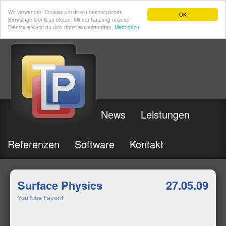
Wir verwenden Cookies um dir ein bestmögliches
OK
Browsingerlebnis zu bieten. Mit der Nutzung unserer
Dienste erklärst du dich damit einverstanden.
Mehr dazu
News
Leistungen
Referenzen
Software
Kontakt
Surface Physics
27.05.09
YouTube Favorit