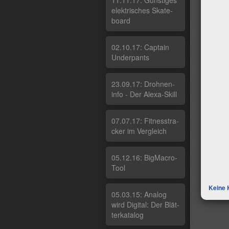
11.11.17: Güns­ti­ges
elek­tri­sches Ska­te­
board
02.10.17: Cap­tain
Un­der­pants
23.09.17: Droh­nen­
in­fo - Der Ale­xa-Skill
07.07.17: Fit­nes­stra­
cker im Ver­g­leich
05.12.16: Big­Macro­
Tool
Keine 
05.03.15: Ana­log
wird Di­gi­tal: Der Blät­
ter­ka­ta­log