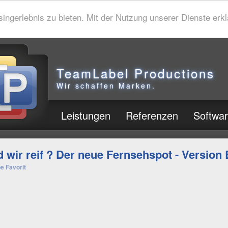
gerlebnis zu bieten. Mit der Nutzung unserer Dienste erklä
TeamLabel Productions
Wir schaffen Marken.
Leistungen
Referenzen
Softwa
d wir reif ? Der neue Fernsehspot - Version 
e Favorit