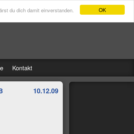
OK
rst du dich damit einverstanden.
re
Kontakt
B
10.12.09