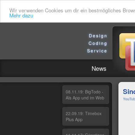
Wir verwenden Cookies um dir ein bestmögliches Browsin
Mehr dazu
Design
Coding
Service
News
Sin
08.11.19: Big­To­do -
Als App und im Web
YouTub
22.09.19: Ti­me­box
Plus App