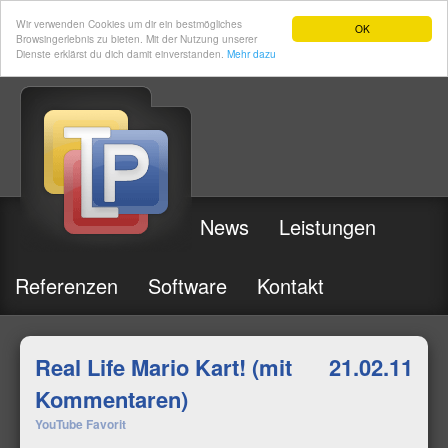
Wir verwenden Cookies um dir ein bestmögliches
OK
Browsingerlebnis zu bieten. Mit der Nutzung unserer
Dienste erklärst du dich damit einverstanden.
Mehr dazu
News
Leistungen
Referenzen
Software
Kontakt
Real Life Mario Kart! (mit
21.02.11
Kommentaren)
YouTube Favorit