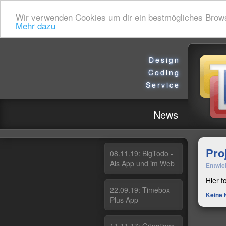
Wir verwenden Cookies um dir ein bestmögliches Browsin
Mehr dazu
Design
Coding
Service
News
Pro
08.11.19: Big­To­do -
Als App und im Web
Entwic
Hier f
22.09.19: Ti­me­box
Keine 
Plus App