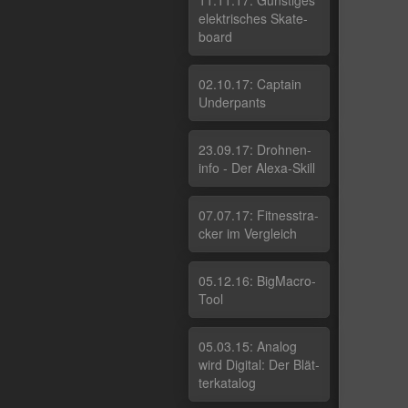
11.11.17: Güns­ti­ges
elek­tri­sches Ska­te­
board
02.10.17: Cap­tain
Un­der­pants
23.09.17: Droh­nen­
in­fo - Der Ale­xa-Skill
07.07.17: Fit­nes­stra­
cker im Ver­g­leich
05.12.16: Big­Macro­
Tool
05.03.15: Ana­log
wird Di­gi­tal: Der Blät­
ter­ka­ta­log