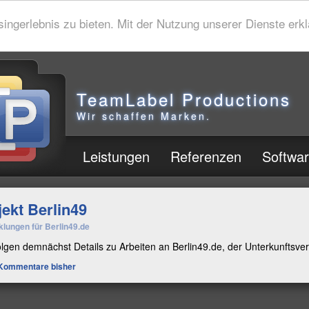
gerlebnis zu bieten. Mit der Nutzung unserer Dienste erklä
TeamLabel Productions
Wir schaffen Marken.
Leistungen
Referenzen
Softwa
jekt Berlin49
klungen für Berlin49.de
olgen demnächst Details zu Arbeiten an Berlin49.de, der Unterkunftsverm
Kommentare bisher