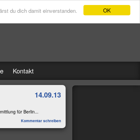
OK
rst du dich damit einverstanden.
re
Kontakt
14.09.13
ittlung für Berlin...
Kommentar schreiben