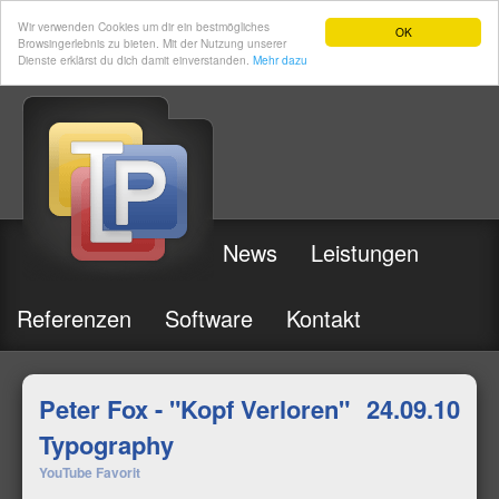
Wir verwenden Cookies um dir ein bestmögliches
OK
Browsingerlebnis zu bieten. Mit der Nutzung unserer
Dienste erklärst du dich damit einverstanden.
Mehr dazu
News
Leistungen
Referenzen
Software
Kontakt
Peter Fox - "Kopf Verloren"
24.09.10
Typography
YouTube Favorit