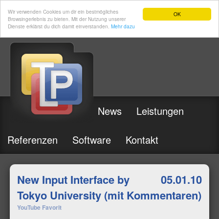
Wir verwenden Cookies um dir ein bestmögliches
OK
Browsingerlebnis zu bieten. Mit der Nutzung unserer
Dienste erklärst du dich damit einverstanden.
Mehr dazu
News
Leistungen
Referenzen
Software
Kontakt
New Input Interface by
05.01.10
Tokyo University (mit Kommentaren)
YouTube Favorit