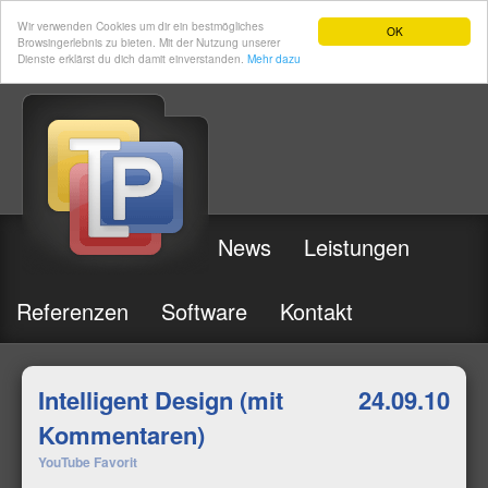
Wir verwenden Cookies um dir ein bestmögliches
OK
Browsingerlebnis zu bieten. Mit der Nutzung unserer
Dienste erklärst du dich damit einverstanden.
Mehr dazu
News
Leistungen
Referenzen
Software
Kontakt
Intelligent Design (mit
24.09.10
Kommentaren)
YouTube Favorit