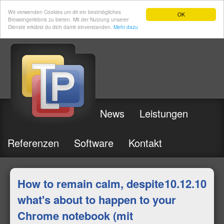
Wir verwenden Cookies um dir ein bestmögliches
OK
Browsingerlebnis zu bieten. Mit der Nutzung unserer
Dienste erklärst du dich damit einverstanden.
Mehr dazu
News
Leistungen
Referenzen
Software
Kontakt
How to remain calm, despite
10.12.10
what's about to happen to your
Chrome notebook (mit