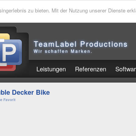
gerlebnis zu bieten. Mit der Nutzung unserer Dienste erklä
TeamLabel Productions
Wir schaffen Marken.
Leistungen
Referenzen
Softwa
ble Decker Bike
e Favorit