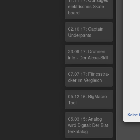
11.11.17: Güns­ti­ges
elek­tri­sches Ska­te­
board
02.10.17: Cap­tain
Un­der­pants
23.09.17: Droh­nen­
in­fo - Der Ale­xa-Skill
07.07.17: Fit­nes­stra­
cker im Ver­g­leich
05.12.16: Big­Macro­
Tool
Keine 
05.03.15: Ana­log
wird Di­gi­tal: Der Blät­
ter­ka­ta­log