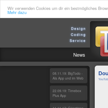
Wir verwenden Cookies um dir ein bestmögliches Browsin
Mehr dazu
Design
Coding
Service
News
Dou
08.11.19: Big­To­do -
Als App und im Web
YouTub
22.09.19: Ti­me­box
Plus App