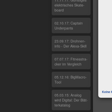
11.11.17: Güns­ti­ges
elek­tri­sches Ska­te­
board
02.10.17: Cap­tain
Un­der­pants
23.09.17: Droh­nen­
in­fo - Der Ale­xa-Skill
07.07.17: Fit­nes­stra­
cker im Ver­g­leich
05.12.16: Big­Macro­
Tool
Keine 
05.03.15: Ana­log
wird Di­gi­tal: Der Blät­
ter­ka­ta­log