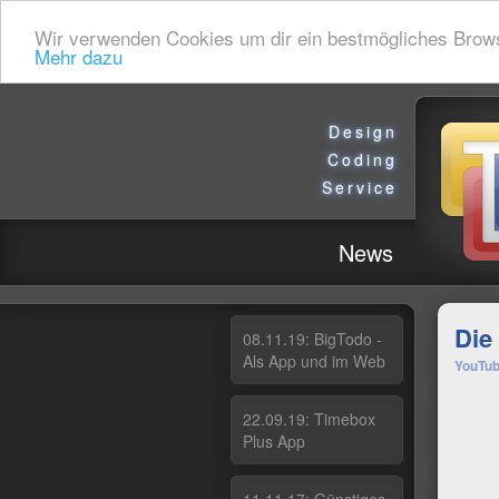
Wir verwenden Cookies um dir ein bestmögliches Browsin
Mehr dazu
Design
Coding
Service
News
Die
08.11.19: Big­To­do -
Als App und im Web
YouTub
22.09.19: Ti­me­box
Plus App