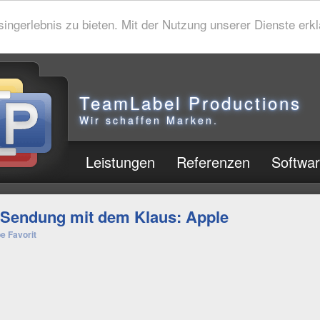
gerlebnis zu bieten. Mit der Nutzung unserer Dienste erklä
TeamLabel Productions
Wir schaffen Marken.
Leistungen
Referenzen
Softwa
 Sendung mit dem Klaus: Apple
e Favorit