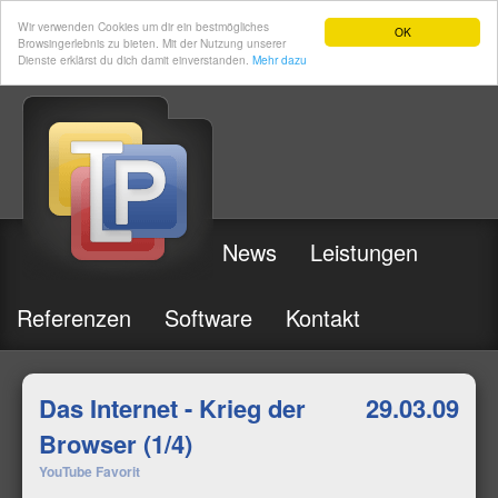
Wir verwenden Cookies um dir ein bestmögliches
OK
Browsingerlebnis zu bieten. Mit der Nutzung unserer
Dienste erklärst du dich damit einverstanden.
Mehr dazu
News
Leistungen
Referenzen
Software
Kontakt
Das Internet - Krieg der
29.03.09
Browser (1/4)
YouTube Favorit